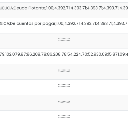
CA;Deuda Flotante;1.00;4.392.71;4.393.71;4.393.71;4.393.71;4.393.
A;De cuentas por pagar;1.00;4.392.71;4.393.71;4.393.71;4.393.71;4
;;;;;;;;;;;;;;
.79;102.079.87;86.208.78;86.208.78;54.224.70;52.930.69;15.871.09;47
;;;;;;;;;;;;;;
;;;;;;;;;;;;;;
;;;;;;;;;;;;;;
;;;;;;;;;;;;;;