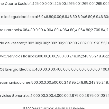
uarto Sueldo;1.425.00;0.00;1.425.00;1.265.00;1.265.00;1.265.00;1
 la Seguridad Social;6.946.80;0.00;6.946.80;6.946.80;6.946.80;4.
 Patronal;4.064.80;0.00;4.064.80;4.064.80;4.064.80;2.709.84;2.371
de Reserva;2.882.00;0.00;2.882.00;2.882.00;2.882.00;1.920.56;1.8
MO;Servicios Basicos;900.00;0.00;900.00;248.95;248.95;248.95;24
S;Energía Eléctrica;400.00;0.00;400.00;0.00;0.00;0.00;0.00;400
ecomunicaciones;500.00;0.00;500.00;248.95;248.95;248.95;248.95
ios Generales;4.000.00;0.00;4.000.00;2.975.00;2.975.00;1.287.14;1
530204;SERVICIOS GENERALES;Edición