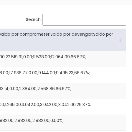
Search:
Saldo por comprometer;Saldo por devengar;Saldo por
22.519.91;0.00;11.528.00;12.064.09;66.67%;
00;17.936.77;0.00;9.144.00;9.495.23;66.67%;
83.14;0.00;2.384.00;2.568.86;66.67%;
;1.265.00;3.042.00;3.042.00;3.042.00;29.37%;
882.00;2.882.00;2.882.00;0.00%;