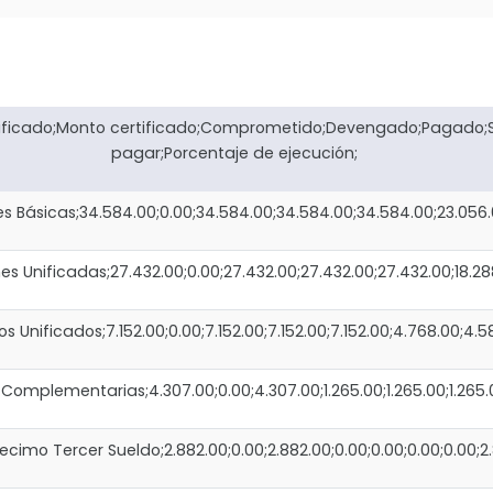
dificado;Monto certificado;Comprometido;Devengado;Pagado;
pagar;Porcentaje de ejecución;
ásicas;34.584.00;0.00;34.584.00;34.584.00;34.584.00;23.056.00;
Unificadas;27.432.00;0.00;27.432.00;27.432.00;27.432.00;18.288.
 Unificados;7.152.00;0.00;7.152.00;7.152.00;7.152.00;4.768.00;4.5
plementarias;4.307.00;0.00;4.307.00;1.265.00;1.265.00;1.265.00
imo Tercer Sueldo;2.882.00;0.00;2.882.00;0.00;0.00;0.00;0.00;2.