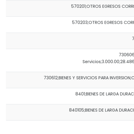
570201;OTROS EGRESOS CORRIENTE
570203;OTROS EGRESOS CORRIEN
7
730606;
Servicios;3.000.00;28.486
730612;BIENES Y SERVICIOS PARA INVERSION;Ca
8401;BIENES DE LARGA DURACI
840105;BIENES DE LARGA DURACIÓ