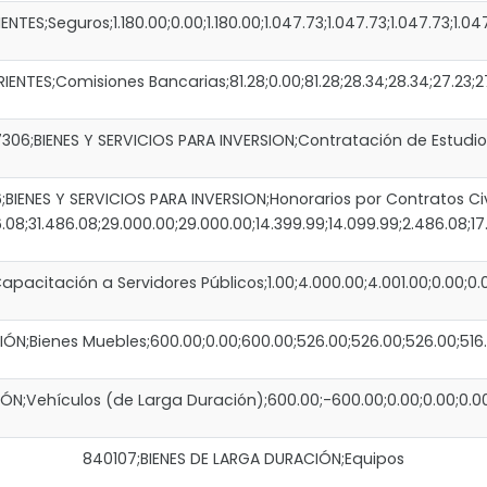
S;Seguros;1.180.00;0.00;1.180.00;1.047.73;1.047.73;1.047.73;1.047.
TES;Comisiones Bancarias;81.28;0.00;81.28;28.34;28.34;27.23;27
306;BIENES Y SERVICIOS PARA INVERSION;Contratación de Estudio
BIENES Y SERVICIOS PARA INVERSION;Honorarios por Contratos Civ
.08;31.486.08;29.000.00;29.000.00;14.399.99;14.099.99;2.486.08;17
pacitación a Servidores Públicos;1.00;4.000.00;4.001.00;0.00;0.00
ÓN;Bienes Muebles;600.00;0.00;600.00;526.00;526.00;526.00;516.
N;Vehículos (de Larga Duración);600.00;-600.00;0.00;0.00;0.00;
840107;BIENES DE LARGA DURACIÓN;Equipos