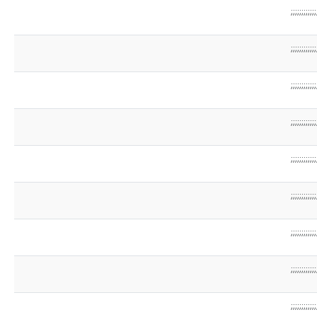
;;;;;;;;;;;;
;;;;;;;;;;;;
;;;;;;;;;;;;
;;;;;;;;;;;;
;;;;;;;;;;;;
;;;;;;;;;;;;
;;;;;;;;;;;;
;;;;;;;;;;;;
;;;;;;;;;;;;