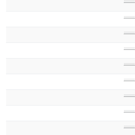
;;;;;;;;;;;;
;;;;;;;;;;;;
;;;;;;;;;;;;
;;;;;;;;;;;;
;;;;;;;;;;;;
;;;;;;;;;;;;
;;;;;;;;;;;;
;;;;;;;;;;;;
;;;;;;;;;;;;