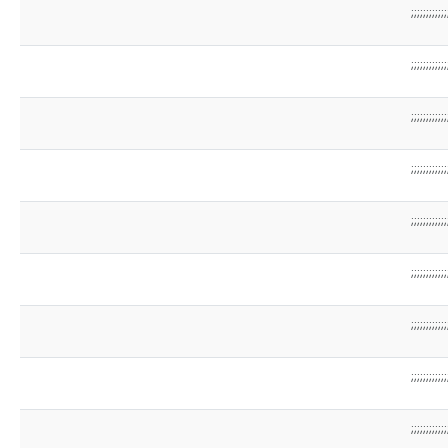
;;;;;;;;;;;;
;;;;;;;;;;;;
;;;;;;;;;;;;
;;;;;;;;;;;;
;;;;;;;;;;;;
;;;;;;;;;;;;
;;;;;;;;;;;;
;;;;;;;;;;;;
;;;;;;;;;;;;