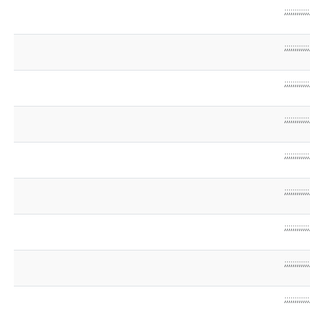
;;;;;;;;;;;;
;;;;;;;;;;;;
;;;;;;;;;;;;
;;;;;;;;;;;;
;;;;;;;;;;;;
;;;;;;;;;;;;
;;;;;;;;;;;;
;;;;;;;;;;;;
;;;;;;;;;;;;