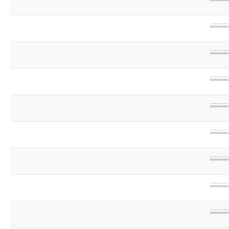
;;;;;;;;;;;;
;;;;;;;;;;;;
;;;;;;;;;;;;
;;;;;;;;;;;;
;;;;;;;;;;;;
;;;;;;;;;;;;
;;;;;;;;;;;;
;;;;;;;;;;;;