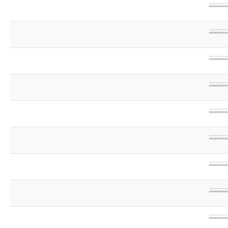
;;;;;;;;;;;;
;;;;;;;;;;;;
;;;;;;;;;;;;
;;;;;;;;;;;;
;;;;;;;;;;;;
;;;;;;;;;;;;
;;;;;;;;;;;;
;;;;;;;;;;;;
;;;;;;;;;;;;