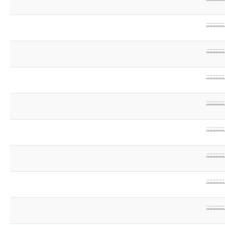
;;;;;;;;;;;;
;;;;;;;;;;;;
;;;;;;;;;;;;
;;;;;;;;;;;;
;;;;;;;;;;;;
;;;;;;;;;;;;
;;;;;;;;;;;;
;;;;;;;;;;;;