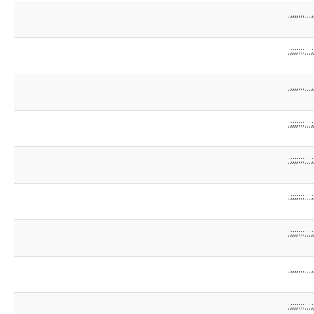
;;;;;;;;;;;;
;;;;;;;;;;;;
;;;;;;;;;;;;
;;;;;;;;;;;;
;;;;;;;;;;;;
;;;;;;;;;;;;
;;;;;;;;;;;;
;;;;;;;;;;;;
;;;;;;;;;;;;