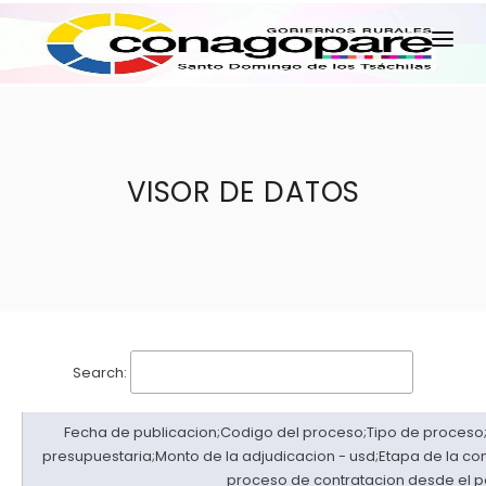
INICIO
PARROQUIAS
INSTITUCIÓN
VISOR DE DATOS
TRANSPARENCIA
EJECUCIÓN Y PRESUPUESTO
GESTIÓN ADMINISTRATIVA
APLICATIVOS
Plan Anual Contratación - PAC
Search:
Plan Operativo Anual - POA
Fecha de publicacion;Codigo del proceso;Tipo de proceso;
Gestión Institucional
presupuestaria;Monto de la adjudicacion - usd;Etapa de la cont
Capacitaciones y talleres
proceso de contratacion desde el portal