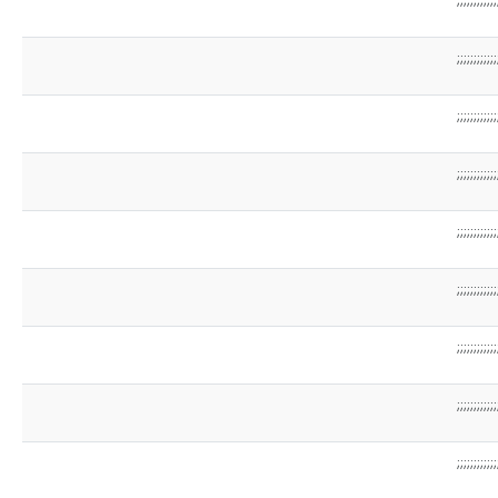
;;;;;;;;;;;;
;;;;;;;;;;;;
;;;;;;;;;;;;
;;;;;;;;;;;;
;;;;;;;;;;;;
;;;;;;;;;;;;
;;;;;;;;;;;;
;;;;;;;;;;;;
;;;;;;;;;;;;