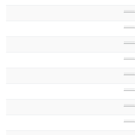
;;;;;;;;;;;;
;;;;;;;;;;;;
;;;;;;;;;;;;
;;;;;;;;;;;;
;;;;;;;;;;;;
;;;;;;;;;;;;
;;;;;;;;;;;;
;;;;;;;;;;;;