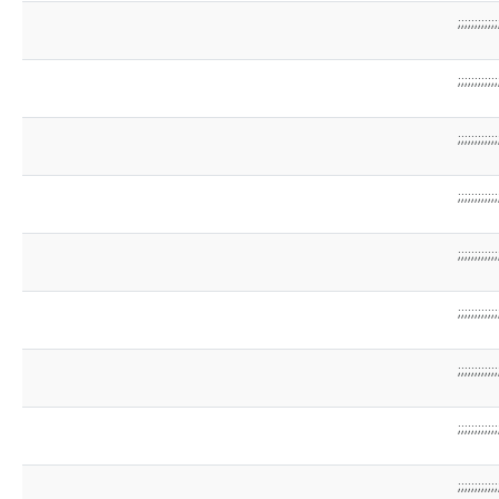
;;;;;;;;;;;;
;;;;;;;;;;;;
;;;;;;;;;;;;
;;;;;;;;;;;;
;;;;;;;;;;;;
;;;;;;;;;;;;
;;;;;;;;;;;;
;;;;;;;;;;;;
;;;;;;;;;;;;