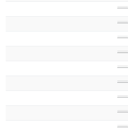
;;;;;;;;;;;;
;;;;;;;;;;;;
;;;;;;;;;;;;
;;;;;;;;;;;;
;;;;;;;;;;;;
;;;;;;;;;;;;
;;;;;;;;;;;;
;;;;;;;;;;;;
;;;;;;;;;;;;