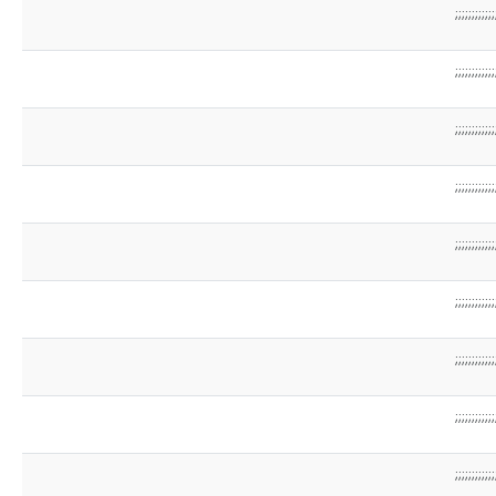
;;;;;;;;;;;;
;;;;;;;;;;;;
;;;;;;;;;;;;
;;;;;;;;;;;;
;;;;;;;;;;;;
;;;;;;;;;;;;
;;;;;;;;;;;;
;;;;;;;;;;;;
;;;;;;;;;;;;