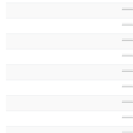
;;;;;;;;;;;;
;;;;;;;;;;;;
;;;;;;;;;;;;
;;;;;;;;;;;;
;;;;;;;;;;;;
;;;;;;;;;;;;
;;;;;;;;;;;;
;;;;;;;;;;;;
;;;;;;;;;;;;