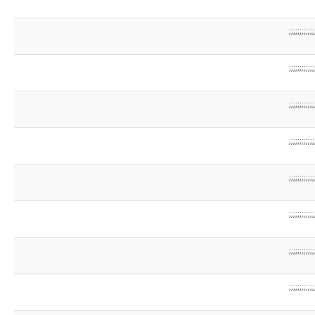
;;;;;;;;;;;;
;;;;;;;;;;;;
;;;;;;;;;;;;
;;;;;;;;;;;;
;;;;;;;;;;;;
;;;;;;;;;;;;
;;;;;;;;;;;;
;;;;;;;;;;;;