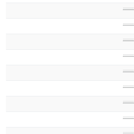
;;;;;;;;;;;;
;;;;;;;;;;;;
;;;;;;;;;;;;
;;;;;;;;;;;;
;;;;;;;;;;;;
;;;;;;;;;;;;
;;;;;;;;;;;;
;;;;;;;;;;;;
;;;;;;;;;;;;