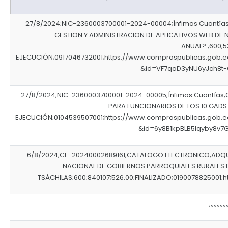
EJECUCIÓN PRESUPUESTARIA
27/8/2024;NIC-2360003700001-2024-00004;Ínfimas Cuantía
Información Presupuestaria
GESTION Y ADMINISTRACION DE APLICATIVOS WEB DE 
ANUAL?.;600;5
Procesos de contratación
EJECUCIÓN;0917046732001;https://www.compraspublicas.gob.
&id=VF7qaD3yNU6yJch8t-
SOPORTE INSTITUCIONAL
Registro oficiales de creación parroquiales
27/8/2024;NIC-2360003700001-2024-00005;Ínfimas Cuantías
PARA FUNCIONARIOS DE LOS 10 GADS
EJECUCIÓN;0104539507001;https://www.compraspublicas.gob.
&id=6y8B1kpBLB5Iqyby8v
6/8/2024;CE-20240002689161;CATALOGO ELECTRONICO;ADQUI
NACIONAL DE GOBIERNOS PARROQUIALES RURALES 
TSÁCHILAS;600;840107;526.00;FINALIZADO;0190078825001;https
;;;;;;;;;;;;