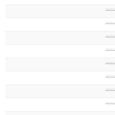
;;;;;;;;;;;;
;;;;;;;;;;;;
;;;;;;;;;;;;
;;;;;;;;;;;;
;;;;;;;;;;;;
;;;;;;;;;;;;
;;;;;;;;;;;;
;;;;;;;;;;;;