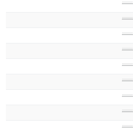
;;;;;;;;;;;;
;;;;;;;;;;;;
;;;;;;;;;;;;
;;;;;;;;;;;;
;;;;;;;;;;;;
;;;;;;;;;;;;
;;;;;;;;;;;;
;;;;;;;;;;;;
;;;;;;;;;;;;