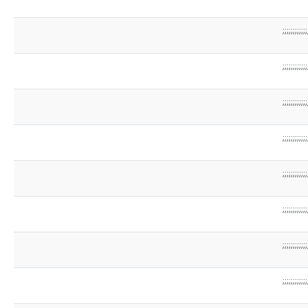
;;;;;;;;;;;;
;;;;;;;;;;;;
;;;;;;;;;;;;
;;;;;;;;;;;;
;;;;;;;;;;;;
;;;;;;;;;;;;
;;;;;;;;;;;;
;;;;;;;;;;;;