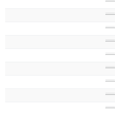
;;;;;;;;;;;;
;;;;;;;;;;;;
;;;;;;;;;;;;
;;;;;;;;;;;;
;;;;;;;;;;;;
;;;;;;;;;;;;
;;;;;;;;;;;;
;;;;;;;;;;;;
;;;;;;;;;;;;