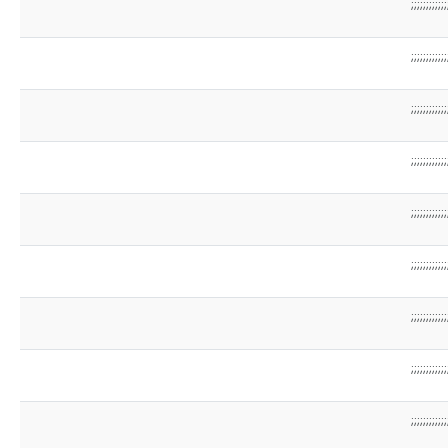
;;;;;;;;;;;;
;;;;;;;;;;;;
;;;;;;;;;;;;
;;;;;;;;;;;;
;;;;;;;;;;;;
;;;;;;;;;;;;
;;;;;;;;;;;;
;;;;;;;;;;;;
;;;;;;;;;;;;