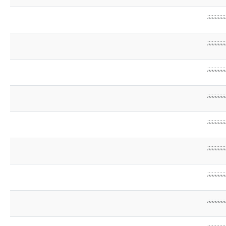
;;;;;;;;;;;;
;;;;;;;;;;;;
;;;;;;;;;;;;
;;;;;;;;;;;;
;;;;;;;;;;;;
;;;;;;;;;;;;
;;;;;;;;;;;;
;;;;;;;;;;;;