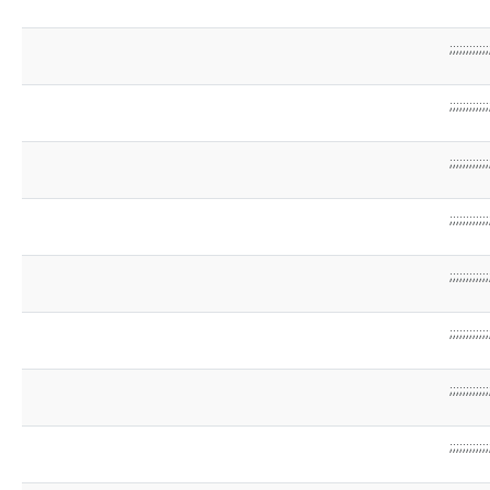
;;;;;;;;;;;;
;;;;;;;;;;;;
;;;;;;;;;;;;
;;;;;;;;;;;;
;;;;;;;;;;;;
;;;;;;;;;;;;
;;;;;;;;;;;;
;;;;;;;;;;;;