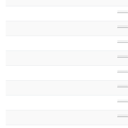
;;;;;;;;;;;;
;;;;;;;;;;;;
;;;;;;;;;;;;
;;;;;;;;;;;;
;;;;;;;;;;;;
;;;;;;;;;;;;
;;;;;;;;;;;;
;;;;;;;;;;;;