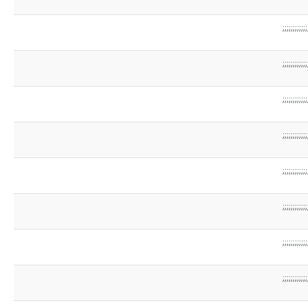
;;;;;;;;;;;;
;;;;;;;;;;;;
;;;;;;;;;;;;
;;;;;;;;;;;;
;;;;;;;;;;;;
;;;;;;;;;;;;
;;;;;;;;;;;;
;;;;;;;;;;;;