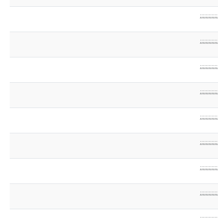
;;;;;;;;;;;;
;;;;;;;;;;;;
;;;;;;;;;;;;
;;;;;;;;;;;;
;;;;;;;;;;;;
;;;;;;;;;;;;
;;;;;;;;;;;;
;;;;;;;;;;;;