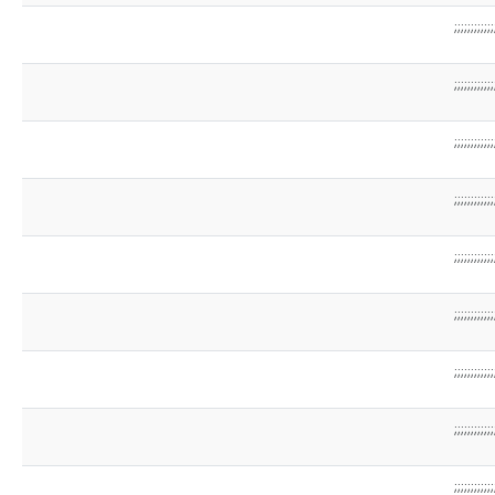
;;;;;;;;;;;;
;;;;;;;;;;;;
;;;;;;;;;;;;
;;;;;;;;;;;;
;;;;;;;;;;;;
;;;;;;;;;;;;
;;;;;;;;;;;;
;;;;;;;;;;;;
;;;;;;;;;;;;