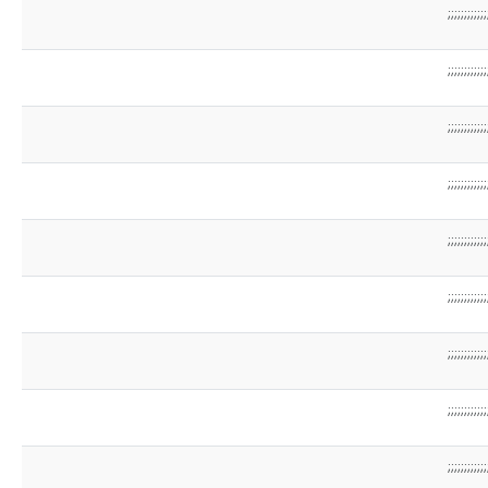
;;;;;;;;;;;;
;;;;;;;;;;;;
;;;;;;;;;;;;
;;;;;;;;;;;;
;;;;;;;;;;;;
;;;;;;;;;;;;
;;;;;;;;;;;;
;;;;;;;;;;;;
;;;;;;;;;;;;